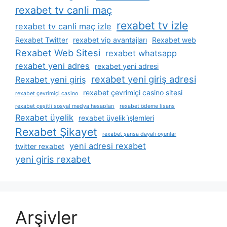
rexabet tv canli maç
rexabet tv izle
rexabet tv canli maç izle
Rexabet Twitter
rexabet vip avantajları
Rexabet web
Rexabet Web Sitesi
rexabet whatsapp
rexabet yeni adres
rexabet yeni adresi
rexabet yeni giriş adresi
Rexabet yeni giriş
rexabet çevrimiçi casino sitesi
rexabet çevrimiçi casino
rexabet çeşitli sosyal medya hesapları
rexabet ödeme lisans
Rexabet üyelik
rexabet üyelik i̇şlemleri
Rexabet Şikayet
rexabet şansa dayalı oyunlar
yeni adresi rexabet
twitter rexabet
yeni giris rexabet
Arşivler