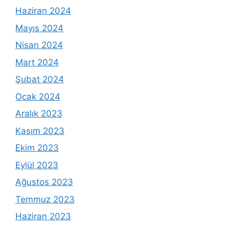
Haziran 2024
Mayıs 2024
Nisan 2024
Mart 2024
Şubat 2024
Ocak 2024
Aralık 2023
Kasım 2023
Ekim 2023
Eylül 2023
Ağustos 2023
Temmuz 2023
Haziran 2023