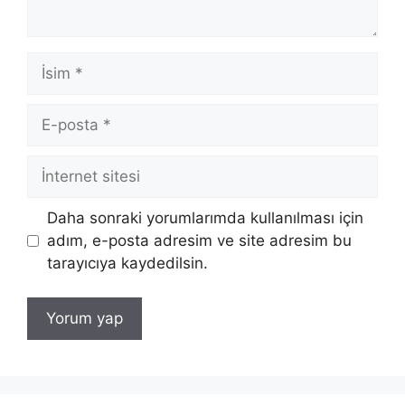
İsim
E-
posta
İnternet
sitesi
Daha sonraki yorumlarımda kullanılması için
adım, e-posta adresim ve site adresim bu
tarayıcıya kaydedilsin.