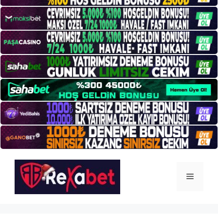
İçeriğe
atla
Menü