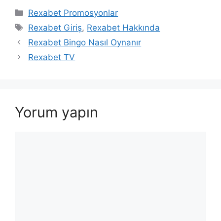
Kategoriler
Rexabet Promosyonlar
Etiketler
Rexabet Giriş
,
Rexabet Hakkında
Rexabet Bingo Nasıl Oynanır
Rexabet TV
Yorum yapın
Yorum