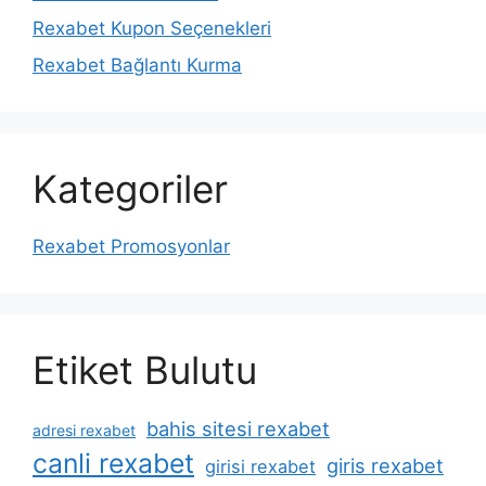
Rexabet Kupon Seçenekleri
Rexabet Bağlantı Kurma
Kategoriler
Rexabet Promosyonlar
Etiket Bulutu
bahis sitesi rexabet
adresi rexabet
canli rexabet
giris rexabet
girisi rexabet