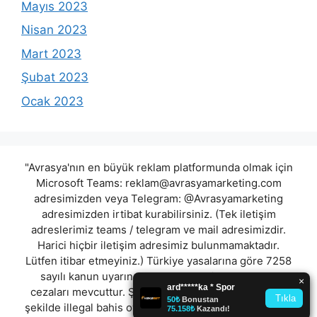
Mayıs 2023
Nisan 2023
Mart 2023
Şubat 2023
Ocak 2023
"Avrasya'nın en büyük reklam platformunda olmak için
Microsoft Teams:
reklam@avrasyamarketing.com
adresimizden veya Telegram: @Avrasyamarketing
adresimizden irtibat kurabilirsiniz. (Tek iletişim
adreslerimiz teams / telegram ve mail adresimizdir.
Harici hiçbir iletişim adresimiz bulunmamaktadır.
Lütfen itibar etmeyiniz.) Türkiye yasalarına göre 7258
sayılı kanun uyarınca yasa dışı bahis oynamanın
cezaları mevcuttur. Şu an bulunduğunuz site hiç bir
şekilde illegal bahis oyunları oynatmıyor ve oynamaya