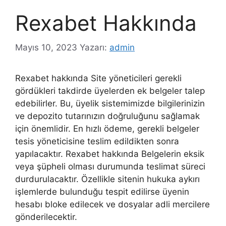
Rexabet Hakkında
Mayıs 10, 2023
Yazarı:
admin
Rexabet hakkında Site yöneticileri gerekli
gördükleri takdirde üyelerden ek belgeler talep
edebilirler. Bu, üyelik sistemimizde bilgilerinizin
ve depozito tutarınızın doğruluğunu sağlamak
için önemlidir. En hızlı ödeme, gerekli belgeler
tesis yöneticisine teslim edildikten sonra
yapılacaktır. Rexabet hakkında Belgelerin eksik
veya şüpheli olması durumunda teslimat süreci
durdurulacaktır. Özellikle sitenin hukuka aykırı
işlemlerde bulunduğu tespit edilirse üyenin
hesabı bloke edilecek ve dosyalar adli mercilere
gönderilecektir.