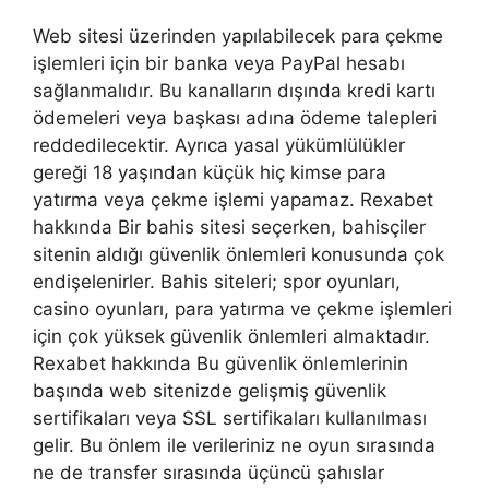
Web sitesi üzerinden yapılabilecek para çekme
işlemleri için bir banka veya PayPal hesabı
sağlanmalıdır. Bu kanalların dışında kredi kartı
ödemeleri veya başkası adına ödeme talepleri
reddedilecektir. Ayrıca yasal yükümlülükler
gereği 18 yaşından küçük hiç kimse para
yatırma veya çekme işlemi yapamaz. Rexabet
hakkında Bir bahis sitesi seçerken, bahisçiler
sitenin aldığı güvenlik önlemleri konusunda çok
endişelenirler. Bahis siteleri; spor oyunları,
casino oyunları, para yatırma ve çekme işlemleri
için çok yüksek güvenlik önlemleri almaktadır.
Rexabet hakkında Bu güvenlik önlemlerinin
başında web sitenizde gelişmiş güvenlik
sertifikaları veya SSL sertifikaları kullanılması
gelir. Bu önlem ile verileriniz ne oyun sırasında
ne de transfer sırasında üçüncü şahıslar