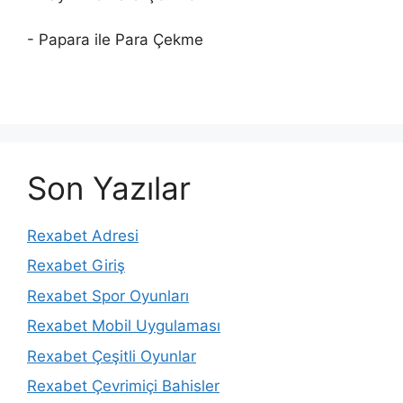
- Papara ile Para Çekme
Son Yazılar
Rexabet Adresi
Rexabet Giriş
Rexabet Spor Oyunları
Rexabet Mobil Uygulaması
Rexabet Çeşitli Oyunlar
Rexabet Çevrimiçi Bahisler