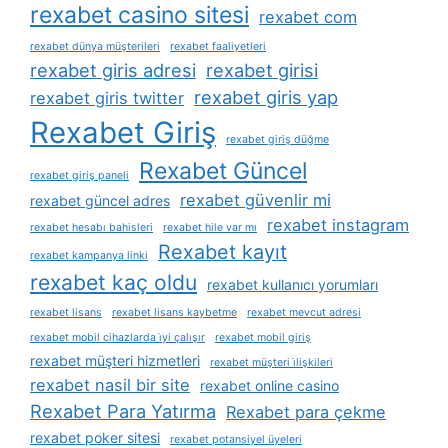
rexabet casino sitesi
rexabet com
rexabet dünya müşterileri
rexabet faaliyetleri
rexabet giris adresi
rexabet girisi
rexabet giris yap
rexabet giris twitter
Rexabet Giriş
rexabet giriş düğme
Rexabet Güncel
rexabet giriş paneli
rexabet güvenlir mi
rexabet güncel adres
rexabet instagram
rexabet hesabı bahisleri
rexabet hile var mı
Rexabet kayıt
rexabet kampanya linki
rexabet kaç oldu
rexabet kullanıcı yorumları
rexabet lisans
rexabet lisans kaybetme
rexabet mevcut adresi
rexabet mobil cihazlarda i̇yi çalışır
rexabet mobil giriş
rexabet müşteri hizmetleri
rexabet müşteri i̇lişkileri
rexabet nasil bir site
rexabet online casino
Rexabet Para Yatırma
Rexabet para çekme
rexabet poker sitesi
rexabet potansiyel üyeleri