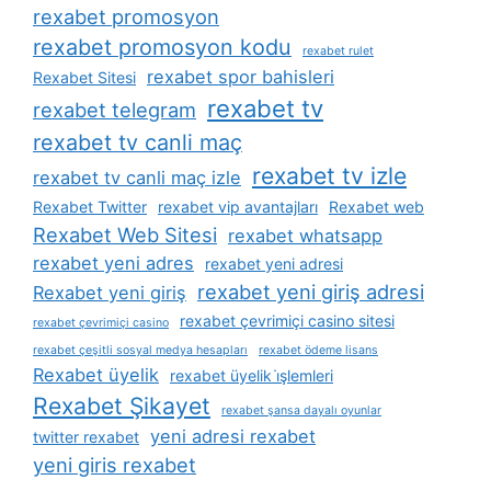
rexabet promosyon
rexabet promosyon kodu
rexabet rulet
rexabet spor bahisleri
Rexabet Sitesi
rexabet tv
rexabet telegram
rexabet tv canli maç
rexabet tv izle
rexabet tv canli maç izle
Rexabet Twitter
rexabet vip avantajları
Rexabet web
Rexabet Web Sitesi
rexabet whatsapp
rexabet yeni adres
rexabet yeni adresi
rexabet yeni giriş adresi
Rexabet yeni giriş
rexabet çevrimiçi casino sitesi
rexabet çevrimiçi casino
rexabet çeşitli sosyal medya hesapları
rexabet ödeme lisans
Rexabet üyelik
rexabet üyelik i̇şlemleri
Rexabet Şikayet
rexabet şansa dayalı oyunlar
yeni adresi rexabet
twitter rexabet
yeni giris rexabet