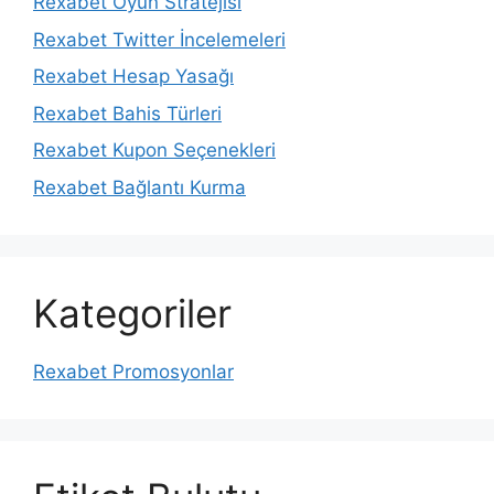
Rexabet Oyun Stratejisi
Rexabet Twitter İncelemeleri
Rexabet Hesap Yasağı
Rexabet Bahis Türleri
Rexabet Kupon Seçenekleri
Rexabet Bağlantı Kurma
Kategoriler
Rexabet Promosyonlar