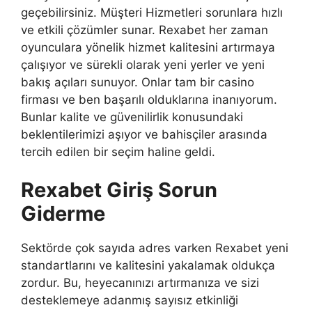
geçebilirsiniz. Müşteri Hizmetleri sorunlara hızlı
ve etkili çözümler sunar. Rexabet her zaman
oyunculara yönelik hizmet kalitesini artırmaya
çalışıyor ve sürekli olarak yeni yerler ve yeni
bakış açıları sunuyor. Onlar tam bir casino
firması ve ben başarılı olduklarına inanıyorum.
Bunlar kalite ve güvenilirlik konusundaki
beklentilerimizi aşıyor ve bahisçiler arasında
tercih edilen bir seçim haline geldi.
Rexabet Giriş Sorun
Giderme
Sektörde çok sayıda adres varken Rexabet yeni
standartlarını ve kalitesini yakalamak oldukça
zordur. Bu, heyecanınızı artırmanıza ve sizi
desteklemeye adanmış sayısız etkinliği