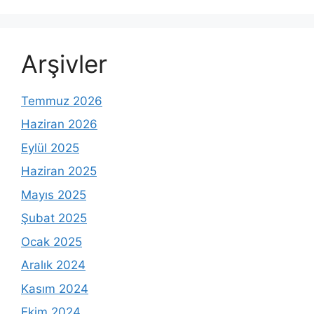
Arşivler
Temmuz 2026
Haziran 2026
Eylül 2025
Haziran 2025
Mayıs 2025
Şubat 2025
Ocak 2025
Aralık 2024
Kasım 2024
Ekim 2024