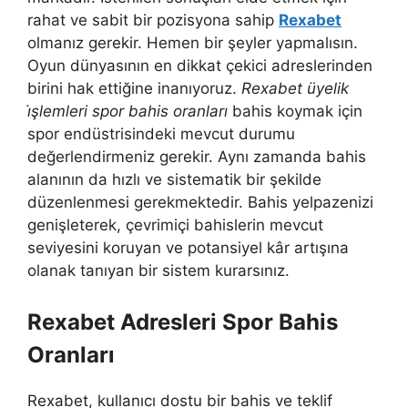
rahat ve sabit bir pozisyona sahip
Rexabet
olmanız gerekir. Hemen bir şeyler yapmalısın.
Oyun dünyasının en dikkat çekici adreslerinden
birini hak ettiğine inanıyoruz.
Rexabet üyelik
i̇şlemleri spor bahis oranları
bahis koymak için
spor endüstrisindeki mevcut durumu
değerlendirmeniz gerekir. Aynı zamanda bahis
alanının da hızlı ve sistematik bir şekilde
düzenlenmesi gerekmektedir. Bahis yelpazenizi
genişleterek, çevrimiçi bahislerin mevcut
seviyesini koruyan ve potansiyel kâr artışına
olanak tanıyan bir sistem kurarsınız.
Rexabet Adresleri Spor Bahis
Oranları
Rexabet, kullanıcı dostu bir bahis ve teklif