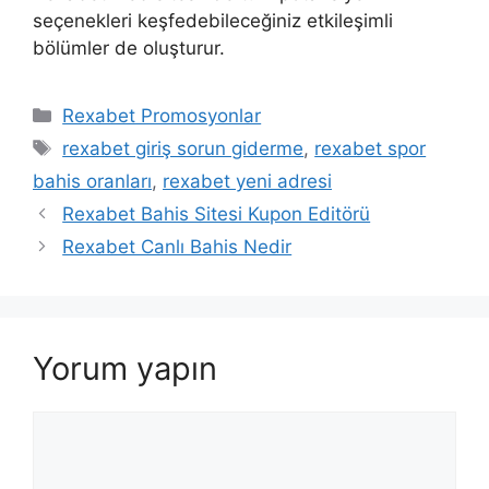
seçenekleri keşfedebileceğiniz etkileşimli
bölümler de oluşturur.
Kategoriler
Rexabet Promosyonlar
Etiketler
rexabet giriş sorun giderme
,
rexabet spor
bahis oranları
,
rexabet yeni adresi
Rexabet Bahis Sitesi Kupon Editörü
Rexabet Canlı Bahis Nedir
Yorum yapın
Yorum