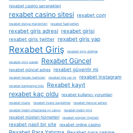
rexabet casino seçenekleri
rexabet casino sitesi
rexabet com
rexabet dünya müşterileri
rexabet faaliyetleri
rexabet giris adresi
rexabet girisi
rexabet giris yap
rexabet giris twitter
Rexabet Giriş
rexabet giriş düğme
Rexabet Güncel
rexabet giriş paneli
rexabet güvenlir mi
rexabet güncel adres
rexabet instagram
rexabet hesabı bahisleri
rexabet hile var mı
Rexabet kayıt
rexabet kampanya linki
rexabet kaç oldu
rexabet kullanıcı yorumları
rexabet lisans
rexabet lisans kaybetme
rexabet mevcut adresi
rexabet mobil cihazlarda i̇yi çalışır
rexabet mobil giriş
rexabet müşteri hizmetleri
rexabet müşteri i̇lişkileri
rexabet nasil bir site
rexabet online casino
Rexabet Para Yatırma
Rexabet para çekme