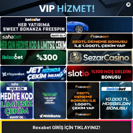
×
Rexabet GİRİŞ İÇİN TIKLAYINIZ!