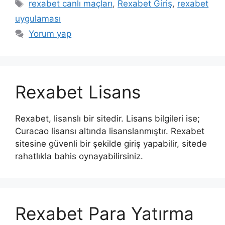
Etiketler
rexabet canlı maçları
,
Rexabet Giriş
,
rexabet
uygulaması
Yorum yap
Rexabet Lisans
Rexabet, lisanslı bir sitedir. Lisans bilgileri ise;
Curacao lisansı altında lisanslanmıştır. Rexabet
sitesine güvenli bir şekilde giriş yapabilir, sitede
rahatlıkla bahis oynayabilirsiniz.
Rexabet Para Yatırma