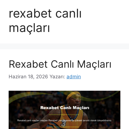
rexabet canlı
maçları
Rexabet Canlı Maçları
Haziran 18, 2026
Yazarı:
admin