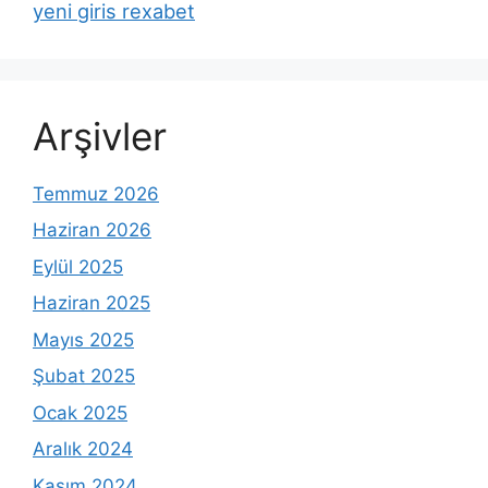
yeni giris rexabet
Arşivler
Temmuz 2026
Haziran 2026
Eylül 2025
Haziran 2025
Mayıs 2025
Şubat 2025
Ocak 2025
Aralık 2024
Kasım 2024