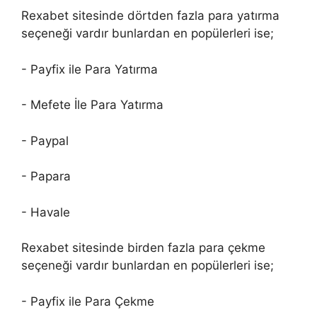
Rexabet sitesinde dörtden fazla para yatırma
seçeneği vardır bunlardan en popülerleri ise;
- Payfix ile Para Yatırma
- Mefete İle Para Yatırma
- Paypal
- Papara
- Havale
Rexabet sitesinde birden fazla para çekme
seçeneği vardır bunlardan en popülerleri ise;
- Payfix ile Para Çekme