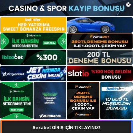
×
Rexabet GİRİŞ İÇİN TIKLAYINIZ!