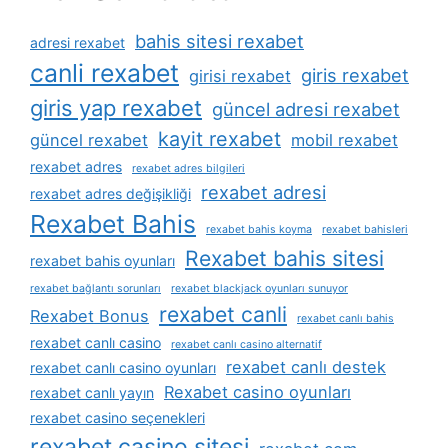
bahis sitesi rexabet
adresi rexabet
canli rexabet
giris rexabet
girisi rexabet
giris yap rexabet
güncel adresi rexabet
kayit rexabet
güncel rexabet
mobil rexabet
rexabet adres
rexabet adres bilgileri
rexabet adresi
rexabet adres değişikliği
Rexabet Bahis
rexabet bahis koyma
rexabet bahisleri
Rexabet bahis sitesi
rexabet bahis oyunları
rexabet bağlantı sorunları
rexabet blackjack oyunları sunuyor
rexabet canli
Rexabet Bonus
rexabet canlı bahis
rexabet canlı casino
rexabet canlı casino alternatif
rexabet canlı destek
rexabet canlı casino oyunları
Rexabet casino oyunları
rexabet canlı yayın
rexabet casino seçenekleri
rexabet casino sitesi