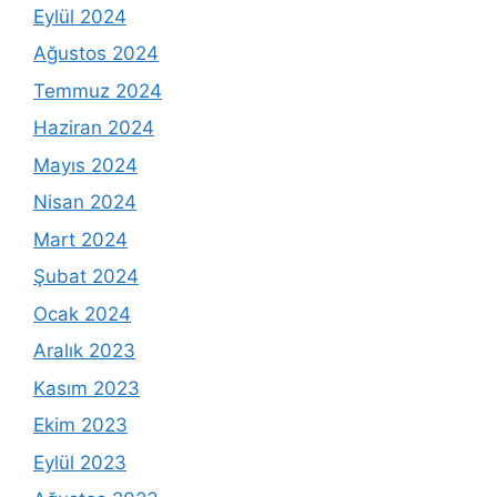
Eylül 2024
Ağustos 2024
Temmuz 2024
Haziran 2024
Mayıs 2024
Nisan 2024
Mart 2024
Şubat 2024
Ocak 2024
Aralık 2023
Kasım 2023
Ekim 2023
Eylül 2023