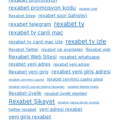
rexabet promosyon kodu
rexabet rulet
rexabet spor bahisleri
Rexabet Sitesi
rexabet tv
rexabet telegram
rexabet tv canli maç
rexabet tv izle
rexabet tv canli maç izle
Rexabet Twitter
rexabet vip avantajları
Rexabet web
Rexabet Web Sitesi
rexabet whatsapp
rexabet yeni adres
rexabet yeni adresi
rexabet yeni giriş adresi
Rexabet yeni giriş
rexabet çevrimiçi casino sitesi
rexabet çevrimiçi casino
rexabet çeşitli sosyal medya hesapları
rexabet ödeme lisans
Rexabet üyelik
rexabet üyelik i̇şlemleri
Rexabet Şikayet
rexabet şansa dayalı oyunlar
yeni adresi rexabet
twitter rexabet
yeni giris rexabet