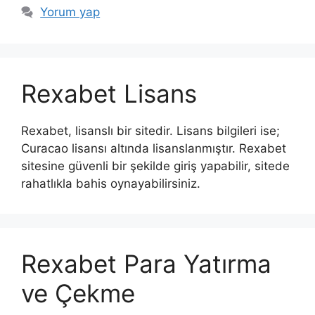
Yorum yap
Rexabet Lisans
Rexabet, lisanslı bir sitedir. Lisans bilgileri ise;
Curacao lisansı altında lisanslanmıştır. Rexabet
sitesine güvenli bir şekilde giriş yapabilir, sitede
rahatlıkla bahis oynayabilirsiniz.
Rexabet Para Yatırma
ve Çekme