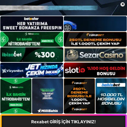
×
Rexabet GİRİŞ İÇİN TIKLAYINIZ!