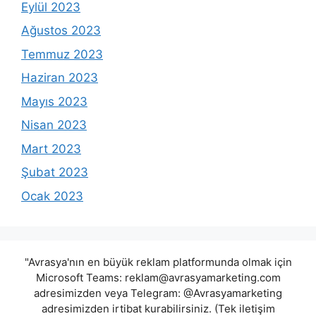
Eylül 2023
Ağustos 2023
Temmuz 2023
Haziran 2023
Mayıs 2023
Nisan 2023
Mart 2023
Şubat 2023
Ocak 2023
"Avrasya'nın en büyük reklam platformunda olmak için
Microsoft Teams:
reklam@avrasyamarketing.com
adresimizden veya Telegram: @Avrasyamarketing
adresimizden irtibat kurabilirsiniz. (Tek iletişim