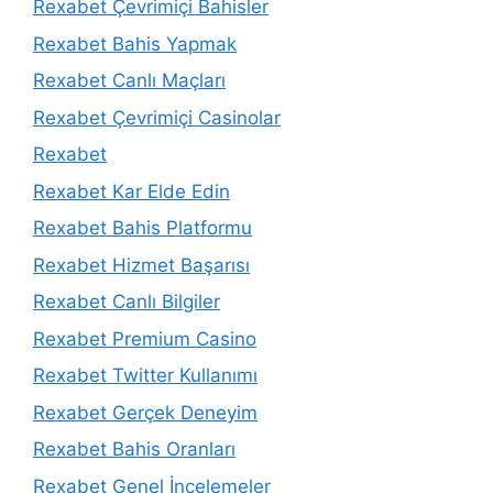
Rexabet Çevrimiçi Bahisler
Rexabet Bahis Yapmak
Rexabet Canlı Maçları
Rexabet Çevrimiçi Casinolar
Rexabet
Rexabet Kar Elde Edin
Rexabet Bahis Platformu
Rexabet Hizmet Başarısı
Rexabet Canlı Bilgiler
Rexabet Premium Casino
Rexabet Twitter Kullanımı
Rexabet Gerçek Deneyim
Rexabet Bahis Oranları
Rexabet Genel İncelemeler