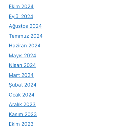
Ekim 2024
Eylül 2024
Ağustos 2024
Temmuz 2024
Haziran 2024
Mayıs 2024
Nisan 2024
Mart 2024
Şubat 2024
Ocak 2024
Aralık 2023
Kasım 2023
Ekim 2023