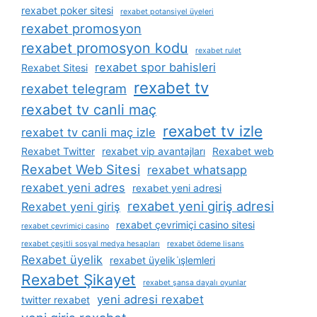
rexabet poker sitesi
rexabet potansiyel üyeleri
rexabet promosyon
rexabet promosyon kodu
rexabet rulet
rexabet spor bahisleri
Rexabet Sitesi
rexabet tv
rexabet telegram
rexabet tv canli maç
rexabet tv izle
rexabet tv canli maç izle
Rexabet Twitter
rexabet vip avantajları
Rexabet web
Rexabet Web Sitesi
rexabet whatsapp
rexabet yeni adres
rexabet yeni adresi
rexabet yeni giriş adresi
Rexabet yeni giriş
rexabet çevrimiçi casino sitesi
rexabet çevrimiçi casino
rexabet çeşitli sosyal medya hesapları
rexabet ödeme lisans
Rexabet üyelik
rexabet üyelik i̇şlemleri
Rexabet Şikayet
rexabet şansa dayalı oyunlar
yeni adresi rexabet
twitter rexabet