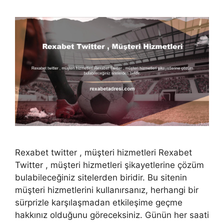
Rexabet twitter , müşteri hizmetleri Rexabet
Twitter , müşteri hizmetleri şikayetlerine çözüm
bulabileceğiniz sitelerden biridir. Bu sitenin
müşteri hizmetlerini kullanırsanız, herhangi bir
sürprizle karşılaşmadan etkileşime geçme
hakkınız olduğunu göreceksiniz. Günün her saati