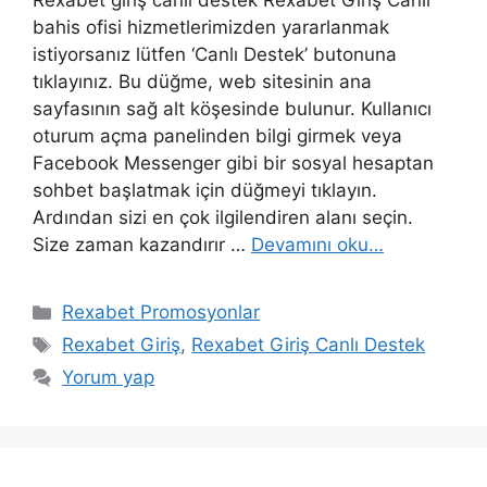
Rexabet giriş canlı destek Rexabet Giriş Canlı
bahis ofisi hizmetlerimizden yararlanmak
istiyorsanız lütfen ‘Canlı Destek’ butonuna
tıklayınız. Bu düğme, web sitesinin ana
sayfasının sağ alt köşesinde bulunur. Kullanıcı
oturum açma panelinden bilgi girmek veya
Facebook Messenger gibi bir sosyal hesaptan
sohbet başlatmak için düğmeyi tıklayın.
Ardından sizi en çok ilgilendiren alanı seçin.
Size zaman kazandırır …
Devamını oku…
Kategoriler
Rexabet Promosyonlar
Etiketler
Rexabet Giriş
,
Rexabet Giriş Canlı Destek
Yorum yap