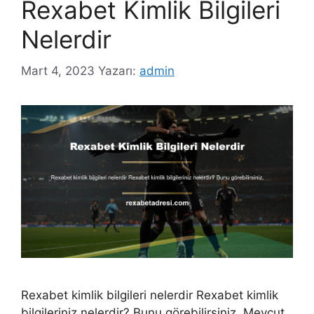
Rexabet Kimlik Bilgileri
Nelerdir
Mart 4, 2023
Yazarı:
admin
Rexabet kimlik bilgileri nelerdir Rexabet kimlik
bilgileriniz nelerdir? Bunu görebilirsiniz. Mevcut