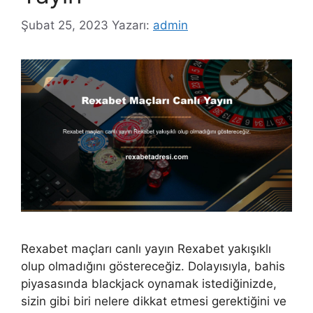
Şubat 25, 2023
Yazarı:
admin
Rexabet maçları canlı yayın Rexabet yakışıklı
olup olmadığını göstereceğiz. Dolayısıyla, bahis
piyasasında blackjack oynamak istediğinizde,
sizin gibi biri nelere dikkat etmesi gerektiğini ve