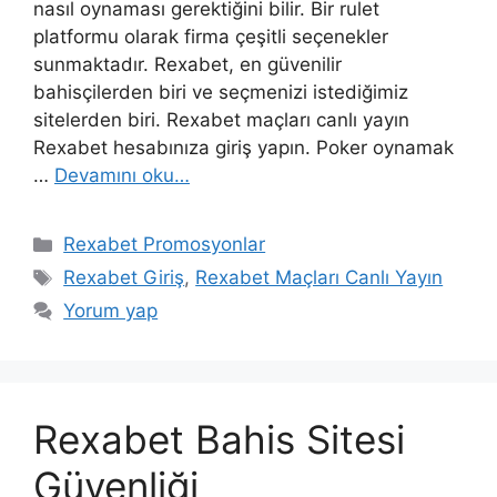
nasıl oynaması gerektiğini bilir. Bir rulet
platformu olarak firma çeşitli seçenekler
sunmaktadır. Rexabet, en güvenilir
bahisçilerden biri ve seçmenizi istediğimiz
sitelerden biri. Rexabet maçları canlı yayın
Rexabet hesabınıza giriş yapın. Poker oynamak
…
Devamını oku…
Kategoriler
Rexabet Promosyonlar
Etiketler
Rexabet Giriş
,
Rexabet Maçları Canlı Yayın
Yorum yap
Rexabet Bahis Sitesi
Güvenliği