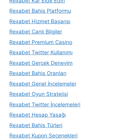
Rexabet Kar Elde Edin
Rexabet Bahis Platformu
Rexabet Hizmet Başarısı
Rexabet Canlı Bilgiler
Rexabet Premium Casino
Rexabet Twitter Kullanımı
Rexabet Gerçek Deneyim
Rexabet Bahis Oranları
Rexabet Genel İncelemeler
Rexabet Oyun Stratejisi
Rexabet Twitter İncelemeleri
Rexabet Hesap Yasağı
Rexabet Bahis Türleri
Rexabet Kupon Seçenekleri