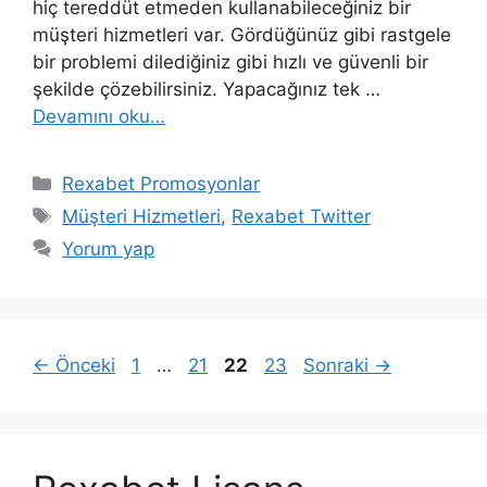
hiç tereddüt etmeden kullanabileceğiniz bir
müşteri hizmetleri var. Gördüğünüz gibi rastgele
bir problemi dilediğiniz gibi hızlı ve güvenli bir
şekilde çözebilirsiniz. Yapacağınız tek …
Devamını oku…
Kategoriler
Rexabet Promosyonlar
Etiketler
Müşteri Hizmetleri
,
Rexabet Twitter
Yorum yap
Sayfa
Sayfa
Sayfa
Sayfa
←
Önceki
1
…
21
22
23
Sonraki
→