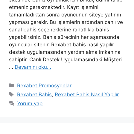
etmeniz gerekmektedir. Kayıt işlemini
tamamladıktan sonra oyuncunun siteye yatırım
yapması gerekir. Bu işlemlerin ardından canlı ve
sanal bahis seçeneklerine rahatlıkla bahis
yapabilirsiniz. Bahis sürecinin her aşamasında
oyuncular sitenin Rexabet bahis nasıl yapılır
destek uygulamasından yardım alma imkanına
sahiptir. Canlı Destek Uygulamasındaki Müşteri
…
Devamını oku…
Kategoriler
Rexabet Promosyonlar
Etiketler
Rexabet Bahis
,
Rexabet Bahis Nasıl Yapılır
Yorum yap