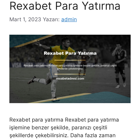
Rexabet Para Yatırma
Mart 1, 2023
Yazarı:
admin
Rexabet para yatırma Rexabet para yatırma
işlemine benzer şekilde, paranızı çeşitli
şekillerde çekebilirsiniz. Daha fazla zaman