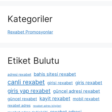
Kategoriler
Rexabet Promosyonlar
Etiket Bulutu
bahis sitesi rexabet
adresi rexabet
canli rexabet
giris rexabet
girisi rexabet
giris yap rexabet
güncel adresi rexabet
kayit rexabet
güncel rexabet
mobil rexabet
rexabet adres
rexabet adres bilgileri
rexabet adresi