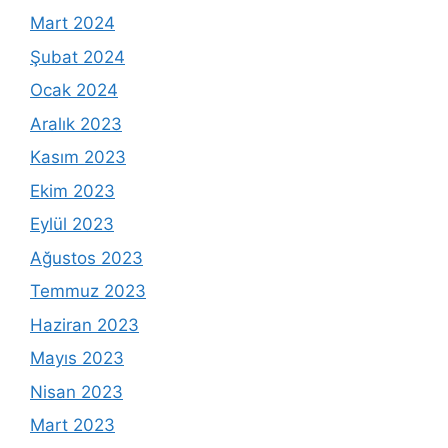
Mart 2024
Şubat 2024
Ocak 2024
Aralık 2023
Kasım 2023
Ekim 2023
Eylül 2023
Ağustos 2023
Temmuz 2023
Haziran 2023
Mayıs 2023
Nisan 2023
Mart 2023