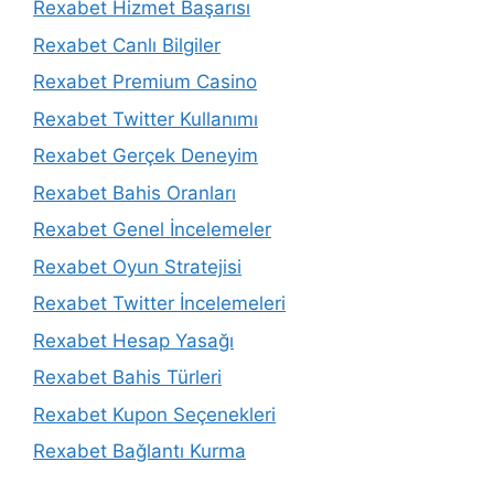
Rexabet Hizmet Başarısı
Rexabet Canlı Bilgiler
Rexabet Premium Casino
Rexabet Twitter Kullanımı
Rexabet Gerçek Deneyim
Rexabet Bahis Oranları
Rexabet Genel İncelemeler
Rexabet Oyun Stratejisi
Rexabet Twitter İncelemeleri
Rexabet Hesap Yasağı
Rexabet Bahis Türleri
Rexabet Kupon Seçenekleri
Rexabet Bağlantı Kurma