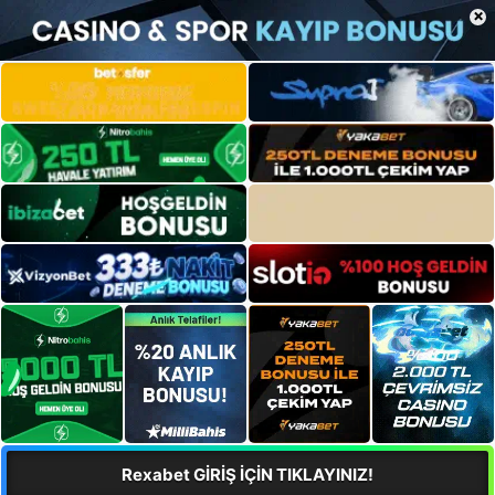
×
Rexabet GİRİŞ İÇİN TIKLAYINIZ!