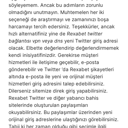
söyleyemem. Ancak bu adımların zorunlu
olmadığını unutmayın. Muhtemelen her iki
seçeneği de araştırmayı ve zamanınızı boşa
harcamayı tercih edersiniz. Teşekkürler, ancak
hızlı alternatifiniz yine de
Rexabet twitter
bağlantısı vpn veya dns
yeni Twitter giriş adresi
olacak. Elbette değerlendirip değerlendirmemek
kendi inisiyatifinizdir. Gerekirse müşteri
hizmetleri ile iletişime geçebilir, e-posta
gönderebilir ve Twitter ‘da Rexabet şikayetleri
altında e-posta ile yeni ve orijinal müşteri
hizmetleri giriş adresini talep edebilirsiniz.
Dilerseniz sitemize direk giriş yapabilirsiniz.
Rexabet Twitter ve diğer yabancı bahis
sitelerinde oluşturulan paylaşımları
okuyabilirsiniz. Bu paylaşımlar üzerinden yeni
orijinal giriş adreslerine ulaştığınızı görebilirsiniz.
Tabii ki her zaman olduğu gibi seçimle ilgili