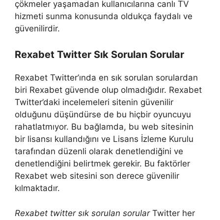
çökmeler yaşamadan kullanıcılarına canlı TV
hizmeti sunma konusunda oldukça faydalı ve
güvenilirdir.
Rexabet Twitter Sık Sorulan Sorular
Rexabet Twitter’ında en sık sorulan sorulardan
biri Rexabet güvende olup olmadığıdır. Rexabet
Twitter’daki incelemeleri sitenin güvenilir
olduğunu düşündürse de bu hiçbir oyuncuyu
rahatlatmıyor. Bu bağlamda, bu web sitesinin
bir lisansı kullandığını ve Lisans İzleme Kurulu
tarafından düzenli olarak denetlendiğini ve
denetlendiğini belirtmek gerekir. Bu faktörler
Rexabet web sitesini son derece güvenilir
kılmaktadır.
Rexabet twitter sık sorulan sorular
Twitter her