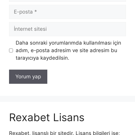
E-
posta
İnternet
sitesi
Daha sonraki yorumlarımda kullanılması için
adım, e-posta adresim ve site adresim bu
tarayıcıya kaydedilsin.
Rexabet Lisans
Rexabet, lisanslı bir sitedir. Lisans bilgileri ise;