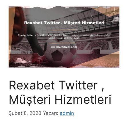
Rexabet Twitter ,
Müşteri Hizmetleri
Şubat 8, 2023
Yazarı:
admin