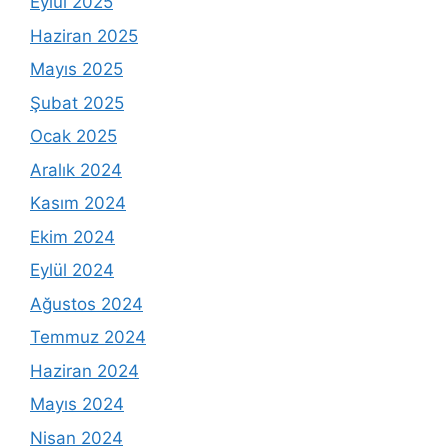
Eylül 2025
Haziran 2025
Mayıs 2025
Şubat 2025
Ocak 2025
Aralık 2024
Kasım 2024
Ekim 2024
Eylül 2024
Ağustos 2024
Temmuz 2024
Haziran 2024
Mayıs 2024
Nisan 2024