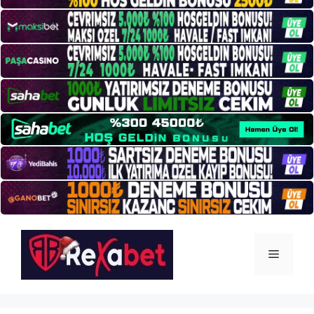
İçeriğe
atla
Menü