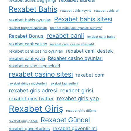
rexabet adres değişikliği
Rexabet Bahis
rexabet bahis koyma
rexabet bahisleri
Rexabet bahis sitesi
rexabet bahis oyunları
rexabet bağlantı sorunları
rexabet blackjack oyunları sunuyor
rexabet canli
Rexabet Bonus
rexabet canlı bahis
rexabet canlı casino
rexabet canlı casino alternatif
rexabet canlı destek
rexabet canlı casino oyunları
Rexabet casino oyunları
rexabet canlı yayın
rexabet casino seçenekleri
rexabet casino sitesi
rexabet com
rexabet dünya müşterileri
rexabet faaliyetleri
rexabet giris adresi
rexabet girisi
rexabet giris yap
rexabet giris twitter
Rexabet Giriş
rexabet giriş düğme
Rexabet Güncel
rexabet giriş paneli
rexabet güvenlir mi
rexabet güncel adres