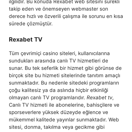
ilgilidir. Bu konuda Rexabet web sitesini sürekli
takip eden ve önemseyen webmaster son
derece hızlı ve özverili çalışma ile sorunu en kısa
sürede çözmüştür.
Rexabet TV
Tüm çevrimiçi casino siteleri, kullanıcılarına
sundukları arasında canlı TV hizmetleri de
sunar. Bu tek seferlik bir hizmet gibi görünse de
birçok site bu hizmeti sitelerinde tanıtım amaçlı
sunmaktadır. Bu nedenle sitedeki programların
çoğu kalitesiz ya da aslında hiçbir etkinliği
olmayan canlı TV programlarıdır.
Rexabet tv
,
Canlı TV hizmeti ile abonelerine, bahisçilere ve
sporseverlere yüksek düzeyde eğlence ve
mükemmel kalitede yayınlar sunmaktadır. Web
sitesi, donma, takılma veya gecikme gibi