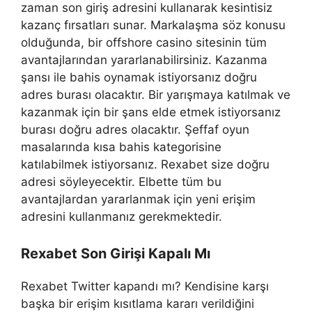
zaman son giriş adresini kullanarak kesintisiz
kazanç fırsatları sunar. Markalaşma söz konusu
olduğunda, bir offshore casino sitesinin tüm
avantajlarından yararlanabilirsiniz. Kazanma
şansı ile bahis oynamak istiyorsanız doğru
adres burası olacaktır. Bir yarışmaya katılmak ve
kazanmak için bir şans elde etmek istiyorsanız
burası doğru adres olacaktır. Şeffaf oyun
masalarında kısa bahis kategorisine
katılabilmek istiyorsanız. Rexabet size doğru
adresi söyleyecektir. Elbette tüm bu
avantajlardan yararlanmak için yeni erişim
adresini kullanmanız gerekmektedir.
Rexabet Son Girişi Kapalı Mı
Rexabet Twitter kapandı mı? Kendisine karşı
başka bir erişim kısıtlama kararı verildiğini