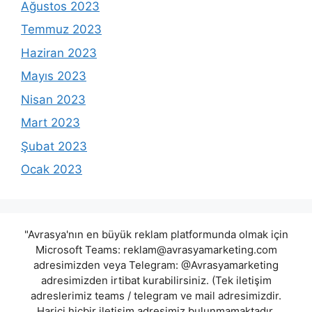
Ağustos 2023
Temmuz 2023
Haziran 2023
Mayıs 2023
Nisan 2023
Mart 2023
Şubat 2023
Ocak 2023
"Avrasya'nın en büyük reklam platformunda olmak için
Microsoft Teams:
reklam@avrasyamarketing.com
adresimizden veya Telegram: @Avrasyamarketing
adresimizden irtibat kurabilirsiniz. (Tek iletişim
adreslerimiz teams / telegram ve mail adresimizdir.
Harici hiçbir iletişim adresimiz bulunmamaktadır.