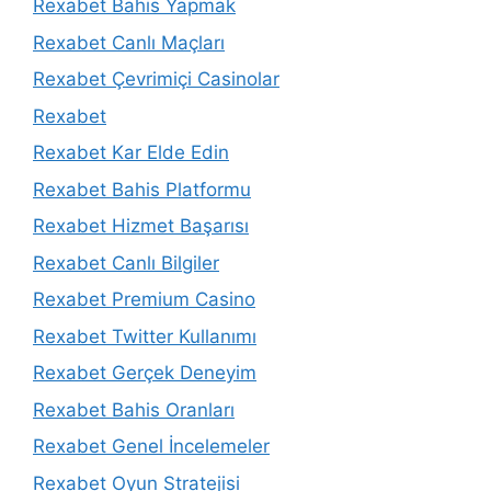
Rexabet Bahis Yapmak
Rexabet Canlı Maçları
Rexabet Çevrimiçi Casinolar
Rexabet
Rexabet Kar Elde Edin
Rexabet Bahis Platformu
Rexabet Hizmet Başarısı
Rexabet Canlı Bilgiler
Rexabet Premium Casino
Rexabet Twitter Kullanımı
Rexabet Gerçek Deneyim
Rexabet Bahis Oranları
Rexabet Genel İncelemeler
Rexabet Oyun Stratejisi