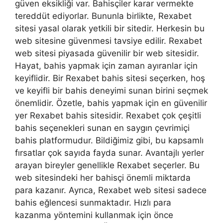
güven eksikliği var. Bahisçiler karar vermekte
tereddüt ediyorlar. Bununla birlikte, Rexabet
sitesi yasal olarak yetkili bir sitedir. Herkesin bu
web sitesine güvenmesi tavsiye edilir. Rexabet
web sitesi piyasada güvenilir bir web sitesidir.
Hayat, bahis yapmak için zaman ayıranlar için
keyiflidir. Bir Rexabet bahis sitesi seçerken, hoş
ve keyifli bir bahis deneyimi sunan birini seçmek
önemlidir. Özetle, bahis yapmak için en güvenilir
yer Rexabet bahis sitesidir. Rexabet çok çeşitli
bahis seçenekleri sunan en saygın çevrimiçi
bahis platformudur. Bildiğimiz gibi, bu kapsamlı
fırsatlar çok sayıda fayda sunar. Avantajlı yerler
arayan bireyler genellikle Rexabet seçerler. Bu
web sitesindeki her bahisçi önemli miktarda
para kazanır. Ayrıca, Rexabet web sitesi sadece
bahis eğlencesi sunmaktadır. Hızlı para
kazanma yöntemini kullanmak için önce