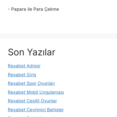
- Papara ile Para Çekme
Son Yazılar
Rexabet Adresi
Rexabet Giriş
Rexabet Spor Oyunları
Rexabet Mobil Uygulaması
Rexabet Çeşitli Oyunlar
Rexabet Çevrimiçi Bahisler