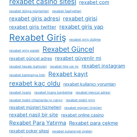
rexabet casino sitesi
rexabet com
rexabet dünya müşterileri
rexabet faaliyetleri
rexabet giris adresi
rexabet girisi
rexabet giris yap
rexabet giris twitter
Rexabet Giriş
rexabet giriş düğme
Rexabet Güncel
rexabet giriş paneli
rexabet güvenlir mi
rexabet güncel adres
rexabet instagram
rexabet hesabı bahisleri
rexabet hile var mı
Rexabet kayıt
rexabet kampanya linki
rexabet kaç oldu
rexabet kullanıcı yorumları
rexabet lisans
rexabet lisans kaybetme
rexabet mevcut adresi
rexabet mobil cihazlarda i̇yi çalışır
rexabet mobil giriş
rexabet müşteri hizmetleri
rexabet müşteri i̇lişkileri
rexabet nasil bir site
rexabet online casino
Rexabet Para Yatırma
Rexabet para çekme
rexabet poker sitesi
rexabet potansiyel üyeleri