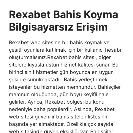
Rexabet Bahis Koyma
Bilgisayarsız Erişim
Rexabet web sitesine bir bahis koymalı ve
çeşitli oyunlara katılmak için bir kullanıcı hesabı
oluşturmalısınız.Rexabet bahis sitesi, diğer
sitelere kıyasla üstün hizmet kalitesi sunar. Bu
birinci sınıf hizmetler gün boyunca en uygun
şekilde sunulmaktadır. Bahis yerleştirmek
isteyenler bu hizmetten memnundur. Bahisçiler
memnun olduğunda, gün boyu keyifli hale
gelirler. Ayrıca, Rexabet bölgesi bu konu
nedeniyle daha popülerdir. Aslında, Rexabet
web sitesi güvenilir bahis siteleri listesinin
başında yer almaktadır. Özellikle çok sayıda
web sitesinde güven eksikliği var. Bahisçiler