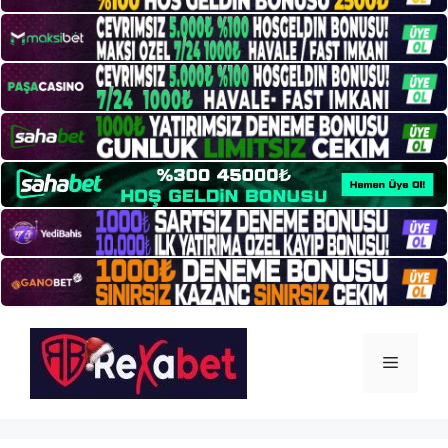
İçeriğe
atla
Menü