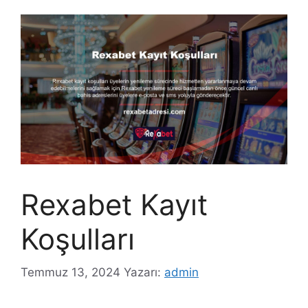
Rexabet Kayıt
Koşulları
Temmuz 13, 2024
Yazarı:
admin