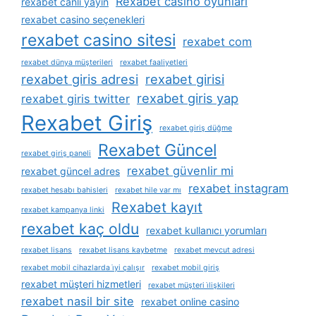
Rexabet casino oyunları
rexabet canlı yayın
rexabet casino seçenekleri
rexabet casino sitesi
rexabet com
rexabet dünya müşterileri
rexabet faaliyetleri
rexabet giris adresi
rexabet girisi
rexabet giris yap
rexabet giris twitter
Rexabet Giriş
rexabet giriş düğme
Rexabet Güncel
rexabet giriş paneli
rexabet güvenlir mi
rexabet güncel adres
rexabet instagram
rexabet hesabı bahisleri
rexabet hile var mı
Rexabet kayıt
rexabet kampanya linki
rexabet kaç oldu
rexabet kullanıcı yorumları
rexabet lisans
rexabet lisans kaybetme
rexabet mevcut adresi
rexabet mobil cihazlarda i̇yi çalışır
rexabet mobil giriş
rexabet müşteri hizmetleri
rexabet müşteri i̇lişkileri
rexabet nasil bir site
rexabet online casino