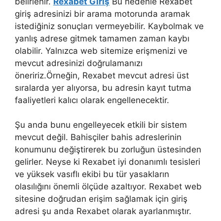
belirlenir.
Rexabet Giriş
Bu nedenle Rexabet
giriş adresinizi bir arama motorunda aramak
istediğiniz sonuçları vermeyebilir. Kaybolmak ve
yanlış adrese gitmek tamamen zaman kaybı
olabilir. Yalnızca web sitemize erişmenizi ve
mevcut adresinizi doğrulamanızı
öneririz.Örneğin, Rexabet mevcut adresi üst
sıralarda yer alıyorsa, bu adresin kayıt tutma
faaliyetleri kalıcı olarak engellenecektir.
Şu anda bunu engelleyecek etkili bir sistem
mevcut değil. Bahisçiler bahis adreslerinin
konumunu değiştirerek bu zorluğun üstesinden
gelirler. Neyse ki Rexabet iyi donanımlı tesisleri
ve yüksek vasıflı ekibi bu tür yasakların
olasılığını önemli ölçüde azaltıyor. Rexabet web
sitesine doğrudan erişim sağlamak için giriş
adresi şu anda Rexabet olarak ayarlanmıştır.