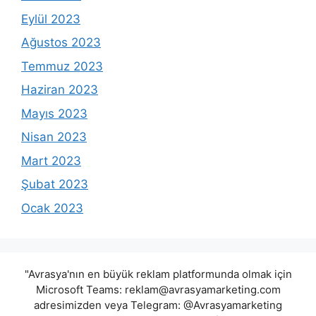
Eylül 2023
Ağustos 2023
Temmuz 2023
Haziran 2023
Mayıs 2023
Nisan 2023
Mart 2023
Şubat 2023
Ocak 2023
"Avrasya'nın en büyük reklam platformunda olmak için
Microsoft Teams:
reklam@avrasyamarketing.com
adresimizden veya Telegram: @Avrasyamarketing