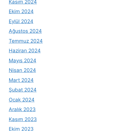
Kasım 2024
Ekim 2024
Eylül 2024
Ağustos 2024
Temmuz 2024
Haziran 2024
Mayıs 2024
Nisan 2024
Mart 2024
Şubat 2024
Ocak 2024
Aralık 2023
Kasım 2023
Ekim 2023