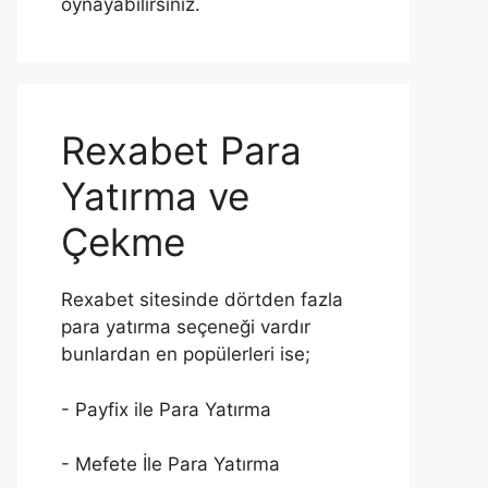
oynayabilirsiniz.
Rexabet Para
Yatırma ve
Çekme
Rexabet sitesinde dörtden fazla
para yatırma seçeneği vardır
bunlardan en popülerleri ise;
- Payfix ile Para Yatırma
- Mefete İle Para Yatırma