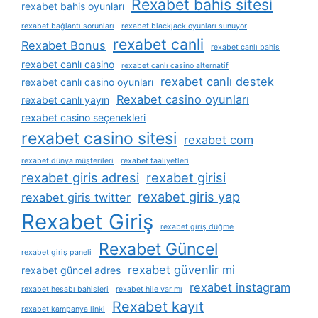
Rexabet bahis sitesi
rexabet bahis oyunları
rexabet bağlantı sorunları
rexabet blackjack oyunları sunuyor
rexabet canli
Rexabet Bonus
rexabet canlı bahis
rexabet canlı casino
rexabet canlı casino alternatif
rexabet canlı destek
rexabet canlı casino oyunları
Rexabet casino oyunları
rexabet canlı yayın
rexabet casino seçenekleri
rexabet casino sitesi
rexabet com
rexabet dünya müşterileri
rexabet faaliyetleri
rexabet giris adresi
rexabet girisi
rexabet giris yap
rexabet giris twitter
Rexabet Giriş
rexabet giriş düğme
Rexabet Güncel
rexabet giriş paneli
rexabet güvenlir mi
rexabet güncel adres
rexabet instagram
rexabet hesabı bahisleri
rexabet hile var mı
Rexabet kayıt
rexabet kampanya linki