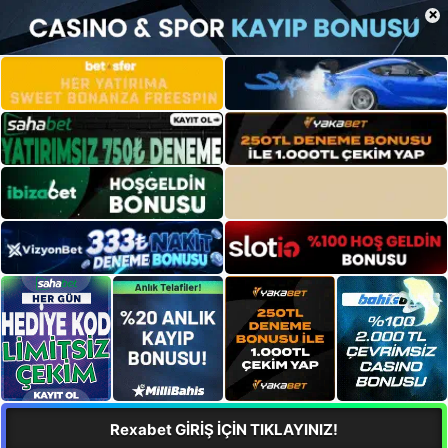
×
Rexabet GİRİŞ İÇİN TIKLAYINIZ!