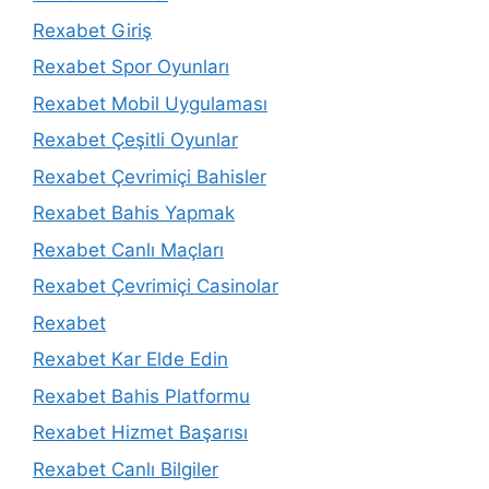
Rexabet Giriş
Rexabet Spor Oyunları
Rexabet Mobil Uygulaması
Rexabet Çeşitli Oyunlar
Rexabet Çevrimiçi Bahisler
Rexabet Bahis Yapmak
Rexabet Canlı Maçları
Rexabet Çevrimiçi Casinolar
Rexabet
Rexabet Kar Elde Edin
Rexabet Bahis Platformu
Rexabet Hizmet Başarısı
Rexabet Canlı Bilgiler