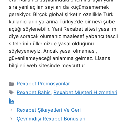
sıra yeni açılan sayıları da küçümsememek
gerekiyor. Birçok global şirketin özellikle Türk
kullanıcıların yararına Türkiye’de bir nevi şube
açtığı söylenebilir. Yani Rexabet sitesi yasal mı
diye soracak olursanız maalesef yabancı tescil
sitelerinin ülkemizde yasal olduğunu
söyleyemeyiz. Ancak yasal olmaması,
güvenilemeyeceği anlamına gelmez. Lisans
bilgileri web sitesinde mevcuttur.
Kategoriler
Rexabet Promosyonlar
Etiketler
Rexabet Bahis
,
Rexabet Müşteri Hizmetleri
İle
Rexabet Şikayetleri Ve Geri
Çevrimdışı Rexabet Bonusları