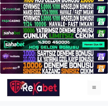
İçeriğe
atla
Menü