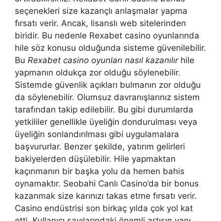
seçenekleri size kazançlı anlaşmalar yapma
fırsatı verir. Ancak, lisanslı web sitelerinden
biridir. Bu nedenle Rexabet casino oyunlarında
hile söz konusu olduğunda sisteme güvenilebilir.
Bu
Rexabet casino oyunları nasıl kazanılır
hile
yapmanın oldukça zor olduğu söylenebilir.
Sistemde güvenlik açıkları bulmanın zor olduğu
da söylenebilir. Olumsuz davranışlarınız sistem
tarafından takip edilebilir. Bu gibi durumlarda
yetkililer genellikle üyeliğin dondurulması veya
üyeliğin sonlandırılması gibi uygulamalara
başvururlar. Benzer şekilde, yatırım gelirleri
bakiyelerden düşülebilir. Hile yapmaktan
kaçınmanın bir başka yolu da hemen bahis
oynamaktır. Seobahi Canlı Casino’da bir bonus
kazanmak size karınızı takas etme fırsatı verir.
Casino endüstrisi son birkaç yılda çok yol kat
etti. Kullanıcı sayılarındaki önemli artışın yanı