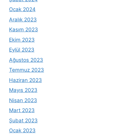
Ocak 2024
Aralık 2023
Kasım 2023
Ekim 2023
Eylül 2023
Ağustos 2023
Temmuz 2023
Haziran 2023
Mayıs 2023
Nisan 2023
Mart 2023
Şubat 2023
Ocak 2023