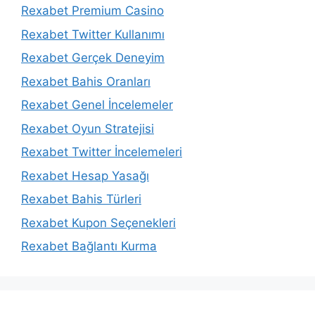
Rexabet Premium Casino
Rexabet Twitter Kullanımı
Rexabet Gerçek Deneyim
Rexabet Bahis Oranları
Rexabet Genel İncelemeler
Rexabet Oyun Stratejisi
Rexabet Twitter İncelemeleri
Rexabet Hesap Yasağı
Rexabet Bahis Türleri
Rexabet Kupon Seçenekleri
Rexabet Bağlantı Kurma