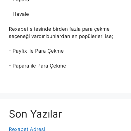
- Havale
Rexabet sitesinde birden fazla para çekme
seçeneği vardır bunlardan en popülerleri ise;
- Payfix ile Para Çekme
- Papara ile Para Çekme
Son Yazılar
Rexabet Adresi