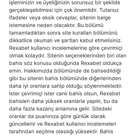
işleminizin ve üyeliğinizin sorunsuz bir şekilde
gerçekleşebilmesi için çok önemlidir. Tutarsız
ifadeler veya eksik cevaplar, sitenin belge
istemesine neden olacaktır. Bu bölümü
tamamladıktan sonra site kuralları bölümünü
dikkatlice okumalı ve şartları kabul etmelisiniz.
Rexabet kullanıcı incelemelerine göre çevrimiçi
olmak kolaydır. Sitenin seçeneklerinden biri olan
bahis söz konusu olduğunda Rexabet oldukça
emin. Hakkımızda bölümünde de bahsedildiği
gibi bu sitenin bahis bölümünde diğerlerinden
daha iyi oranlara sahip olduğu söylenmektedir.
İster çevrimiçi ister canlı bahis olsun, Rexabet
bahisleri daha yüksek oranlarla yapılır, bu da
daha fazla kazanç anlamına gelir. Sitedeki
oranlar da puanınıza göre günlük olarak
güncellenir ve Rexabet kullanıcı incelemeleri
tarafından seçilme olasılığı yüksektir. Bahis