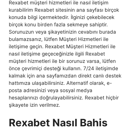
Rexabet müşteri hizmetleri ile nasıl iletişim
kurabilirim Rexabet sitesinin ana sayfası birçok
konuda bilgi içermektedir. İlginizi çekebilecek
birçok konu birden fazla sekmeye sahiptir.
Sorunuzun veya şikayetinizin cevabını burada
bulamazsanız, lütfen Müşteri Hizmetleri ile
iletişime geçin. Rexabet Müşteri Hizmetleri ile
nasıl iletişime geçeceğinizle ilgili Rexabet
müşteri hizmetleri ile bir sorunuz varsa, lütfen
önce çevrimiçi desteği kullanın. 7/24 iletişimde
kalmak için ana sayfamızdan direkt canlı destek
hattımıza ulaşabilirsiniz. Alternatif olarak, e-
posta adresinizi veya sosyal medya
hesaplarınızı doğrulayabilirsiniz. Rexabet hiçbir
şikayete izin verilmez.
Rexabet Nasıl Bahis