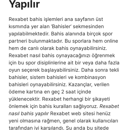
Yapılır
Rexabet bahis işlemleri ana sayfanın üst
kısmında yer alan ‘Bahisler’ sekmesinden
yapılabilmektedir. Bahis alanında birçok spor
partneri bulunmaktadır. Bu sporlara hem online
hem de canlı olarak bahis oynayabilirsiniz.
Rexabet nasıl bahis oynayacağınızı öğrenmek
için bu spor disiplinlerine ait bir veya daha fazla
oyun seçerek başlayabilirsiniz. Daha sonra tekli
bahisler, sistem bahisleri ve kombinasyon
bahisleri oynayabilirsiniz. Kazançlar, verilen
ödeme kartına en geç 2 saat içinde
yüklenecektir. Rexabet herhangi bir şikayeti
önlemek için bahis kuralları sağlıyoruz.
Rexabet
nasıl bahis yapılır
Rexabet web sitesi henüz
yeni olmasına rağmen, genel olarak kullanıcıları
tarafından iyi karşılandı. Şu anda bu sitede