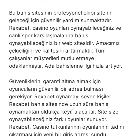
Bu bahis sitesinin profesyonel ekibi sitenin
geleceği için güvenilir yardım sunmaktadır.
Rexabet, casino oyunları oynayabileceğiniz ve
canlı spor karşılaşmalarına bahis
oynayabileceğiniz bir web sitesidir. Amacımız
çekiciliğini ve kalitesini arttırmaktır. Tüm
çalışanlar müşterileri mutlu etmeye
odaklanmıştır. Ada bahislerine ilgi hızla artıyor.
Güvenliklerini garanti altına almak için
oyuncuların güvenilir bir adres bulması
gerekiyor. Rexabet oynamayı seven kişiler
Rexabet bahis sitesinde uzun süre bahis
oynamaktan oldukça keyif alacaktır. Site size
oynayabileceğiniz farklı oyunlar sunuyor.
Rexabet, Casino tutkunlarının oyunlarının tadını
çıkarması için yeni bir giriş adresi sundu.