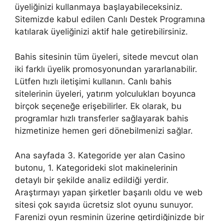
üyeliğinizi kullanmaya başlayabileceksiniz.
Sitemizde kabul edilen Canlı Destek Programına
katılarak üyeliğinizi aktif hale getirebilirsiniz.
Bahis sitesinin tüm üyeleri, sitede mevcut olan
iki farklı üyelik promosyonundan yararlanabilir.
Lütfen hızlı iletişimi kullanın. Canlı bahis
sitelerinin üyeleri, yatırım yolculukları boyunca
birçok seçeneğe erişebilirler. Ek olarak, bu
programlar hızlı transferler sağlayarak bahis
hizmetinize hemen geri dönebilmenizi sağlar.
Ana sayfada 3. Kategoride yer alan Casino
butonu, 1. Kategorideki slot makinelerinin
detaylı bir şekilde analiz edildiği yerdir.
Araştırmayı yapan şirketler başarılı oldu ve web
sitesi çok sayıda ücretsiz slot oyunu sunuyor.
Farenizi oyun resminin üzerine getirdiğinizde bir