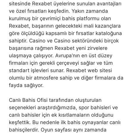
sitesinde Rexabet üyelerine sunulan avantajları
ve özel fırsatları keşfedin. Yakın zamanda
kurulmuş bir çevrimiçi bahis platformu olan
Rexabet, başarının gelecekteki mali kazançlara
göre ölçüldüğü kapsamlı bir fırsatlar kataloğuna
sahiptir. Casino ve Casino sektöründeki birçok
başarısına rağmen Rexabet yeni zirvelere
ulaşmaya çalışıyor. Avrupa’nın en üst düzey
firmaları için gerekli çerçeveyi sağlar ve tüm
standart işlevleri sunar. Rexabet web sitesi
olumlu bir atmosfere sahip ve diğer firmalara da
fayda sağlıyor.
Canlı Bahis Ofisi tarafından oluşturulan
seçenekleri araştırdığımızda, spor bahisleri ve
canlı bahisler için ek kısıtlamaların olduğunu
keşfettik. Bu nedenle ilk bahis oynayanlar canlı
bahisçilerdir. Oyun sayfası aynı zamanda