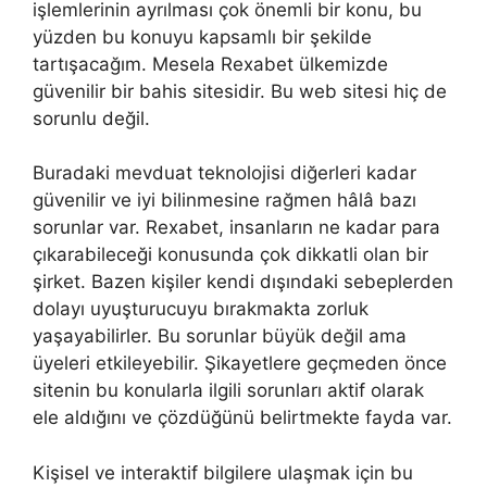
işlemlerinin ayrılması çok önemli bir konu, bu
yüzden bu konuyu kapsamlı bir şekilde
tartışacağım. Mesela Rexabet ülkemizde
güvenilir bir bahis sitesidir. Bu web sitesi hiç de
sorunlu değil.
Buradaki mevduat teknolojisi diğerleri kadar
güvenilir ve iyi bilinmesine rağmen hâlâ bazı
sorunlar var. Rexabet, insanların ne kadar para
çıkarabileceği konusunda çok dikkatli olan bir
şirket. Bazen kişiler kendi dışındaki sebeplerden
dolayı uyuşturucuyu bırakmakta zorluk
yaşayabilirler. Bu sorunlar büyük değil ama
üyeleri etkileyebilir. Şikayetlere geçmeden önce
sitenin bu konularla ilgili sorunları aktif olarak
ele aldığını ve çözdüğünü belirtmekte fayda var.
Kişisel ve interaktif bilgilere ulaşmak için bu