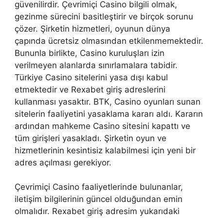
güvenilirdir. Çevrimiçi Casino bilgili olmak,
gezinme sürecini basitleştirir ve birçok sorunu
çözer. Şirketin hizmetleri, oyunun dünya
çapında ücretsiz olmasından etkilenmemektedir.
Bununla birlikte, Casino kuruluşları izin
verilmeyen alanlarda sınırlamalara tabidir.
Türkiye Casino sitelerini yasa dışı kabul
etmektedir ve Rexabet giriş adreslerini
kullanması yasaktır. BTK, Casino oyunları sunan
sitelerin faaliyetini yasaklama kararı aldı. Kararın
ardından mahkeme Casino sitesini kapattı ve
tüm girişleri yasakladı. Şirketin oyun ve
hizmetlerinin kesintisiz kalabilmesi için yeni bir
adres açılması gerekiyor.
Çevrimiçi Casino faaliyetlerinde bulunanlar,
iletişim bilgilerinin güncel olduğundan emin
olmalıdır. Rexabet giriş adresim yukarıdaki