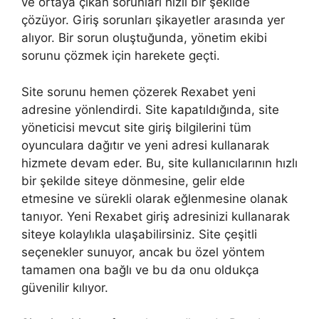
ve ortaya çıkan sorunları hızlı bir şekilde
çözüyor. Giriş sorunları şikayetler arasında yer
alıyor. Bir sorun oluştuğunda, yönetim ekibi
sorunu çözmek için harekete geçti.
Site sorunu hemen çözerek Rexabet yeni
adresine yönlendirdi. Site kapatıldığında, site
yöneticisi mevcut site giriş bilgilerini tüm
oyunculara dağıtır ve yeni adresi kullanarak
hizmete devam eder. Bu, site kullanıcılarının hızlı
bir şekilde siteye dönmesine, gelir elde
etmesine ve sürekli olarak eğlenmesine olanak
tanıyor. Yeni Rexabet giriş adresinizi kullanarak
siteye kolaylıkla ulaşabilirsiniz. Site çeşitli
seçenekler sunuyor, ancak bu özel yöntem
tamamen ona bağlı ve bu da onu oldukça
güvenilir kılıyor.