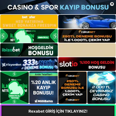
×
Rexabet GİRİŞ İÇİN TIKLAYINIZ!