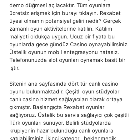
demo düğmesi açılacaktır. Tüm oyunlara
ücretsiz erişmek için burayı tıklayın. Rexabet
üyesi olmanın potansiyel geliri nedir? Gerçek
zamanlı oyun aktivitelerine katılın. Katılım
maliyeti oldukça uygun. Ucuz bir fiyata bu
oyunlarda gece gündüz Casino oynayabilirsiniz.
Üstelik oyunun mobil entegrasyonu hatasız.
Telefonunuzda slot oyunları oynamak basit bir
iştir.
Sitenin ana sayfasında dört tür canlı casino
oyunu bulunmaktadır. Çeşitli oyun stüdyoları
canlı casino hizmet sağlayıcıları olarak ortaya
çıkmıştır. Başlangıçta Rexabet oyunları
sağlıyoruz. Üstelik bu servis sağlayıcı çok çeşitli
Türk oyunları sunuyor. Belirli stüdyolarda
krupiyenin hazır bulunduğu canlı oyunlara
katılabilirsiniz. İkinci kategori, beklenmedik