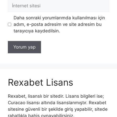
İnternet
sitesi
Daha sonraki yorumlarımda kullanılması için
adım, e-posta adresim ve site adresim bu
tarayıcıya kaydedilsin.
Rexabet Lisans
Rexabet, lisanslı bir sitedir. Lisans bilgileri ise;
Curacao lisansı altında lisanslanmıştır. Rexabet
sitesine güvenli bir şekilde giriş yapabilir, sitede
rahatlıkla bahis oynayabilirsiniz.