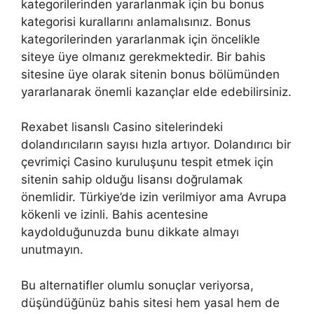
kategorilerinden yararlanmak için bu bonus
kategorisi kurallarını anlamalısınız. Bonus
kategorilerinden yararlanmak için öncelikle
siteye üye olmanız gerekmektedir. Bir bahis
sitesine üye olarak sitenin bonus bölümünden
yararlanarak önemli kazançlar elde edebilirsiniz.
Rexabet lisanslı Casino sitelerindeki
dolandırıcıların sayısı hızla artıyor. Dolandırıcı bir
çevrimiçi Casino kuruluşunu tespit etmek için
sitenin sahip olduğu lisansı doğrulamak
önemlidir. Türkiye’de izin verilmiyor ama Avrupa
kökenli ve izinli. Bahis acentesine
kaydolduğunuzda bunu dikkate almayı
unutmayın.
Bu alternatifler olumlu sonuçlar veriyorsa,
düşündüğünüz bahis sitesi hem yasal hem de