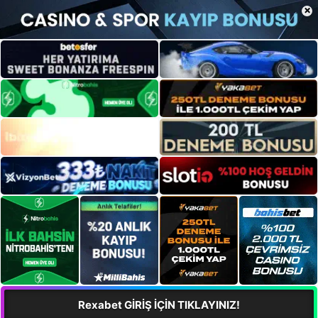
×
Rexabet GİRİŞ İÇİN TIKLAYINIZ!