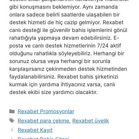
gibi konuşmasını beklemiyor. Aynı zamanda
onlara sadece belirli saatlerde ulaşabilen bir
destek hizmeti de hiç cazip gelmiyor. Rexabet
canlı desteği ile güvenilir bahis işlemlerini gönül
rahatlığıyla yapmaya devam edebilirsiniz. E-
posta ve canlı destek hizmetlerinin 7/24 aktif
olduğunu rahatlıkla söyleyebiliriz. Herhangi bir
sorunuz olursa veya herhangi bir sorunla
karşılaşırsanız çekinmeden destek hizmetinden
faydalanabilirsiniz. Rexabet bahis şirketinizi
kurmak için yardıma ihtiyacınız varsa, canlı
destek ekibi size yardımcı olacaktır.
Kategoriler
Rexabet Promosyonlar
Etiketler
Rexabet para çekme
,
Rexabet üyelik
Rexabet Kayıt