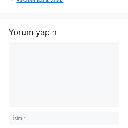
Rexabet Bahis Sitesi
Yorum yapın
Yorum
İsim