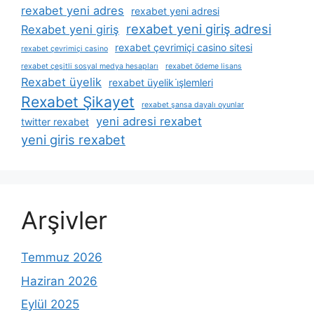
rexabet yeni adres
rexabet yeni adresi
rexabet yeni giriş adresi
Rexabet yeni giriş
rexabet çevrimiçi casino sitesi
rexabet çevrimiçi casino
rexabet çeşitli sosyal medya hesapları
rexabet ödeme lisans
Rexabet üyelik
rexabet üyelik i̇şlemleri
Rexabet Şikayet
rexabet şansa dayalı oyunlar
yeni adresi rexabet
twitter rexabet
yeni giris rexabet
Arşivler
Temmuz 2026
Haziran 2026
Eylül 2025