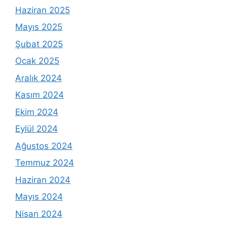
Haziran 2025
Mayıs 2025
Şubat 2025
Ocak 2025
Aralık 2024
Kasım 2024
Ekim 2024
Eylül 2024
Ağustos 2024
Temmuz 2024
Haziran 2024
Mayıs 2024
Nisan 2024