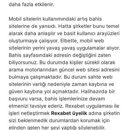
daha fazla etkilenir.
Mobil sitelerin kullanımındaki artış bahis
sitelerine de yansıdı. Hatta şirketler bunu temel
alarak daha anlaşılır ve basit kullanıcı arayüzleri
oluşturmaya çalışıyor. Elbette, mobil web
sitelerinin yerini yavaş yavaş uygulamalar alıyor.
Bahis sayfasındaki adresin değiştiğini zaten
biliyorsunuz. Bu durumda kişiler sürekli olarak
arama motorlarından güncel web sitesi adresini
bulmaya çalışmaktadır. Bu durum sahte web
sitelerinin varlığı nedeniyle zaman kaybına ve
güven kaybına yol açmaktadır. Halihazırda bir
başvuru varsa, bahis işlemlerinize devam
etmenizi tavsiye ederiz. Rexabet uygulaması ile
işleri netleştirmek
Rexabet üyelik
adına şirketin
sizi beklenmedik durumlardan korumak için
elinden gelen her şeyi yaptığı söylenebilir.