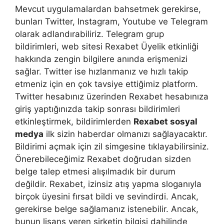
Mevcut uygulamalardan bahsetmek gerekirse,
bunları Twitter, Instagram, Youtube ve Telegram
olarak adlandırabiliriz. Telegram grup
bildirimleri, web sitesi Rexabet Üyelik etkinliği
hakkında zengin bilgilere anında erişmenizi
sağlar. Twitter ise hızlanmanız ve hızlı takip
etmeniz için en çok tavsiye ettiğimiz platform.
Twitter hesabınız üzerinden Rexabet hesabınıza
giriş yaptığınızda takip sonrası bildirimleri
etkinleştirmek, bildirimlerden
Rexabet sosyal
medya
ilk sizin haberdar olmanızı sağlayacaktır.
Bildirimi açmak için zil simgesine tıklayabilirsiniz.
Önerebileceğimiz Rexabet doğrudan sizden
belge talep etmesi alışılmadık bir durum
değildir. Rexabet, izinsiz atış yapma sloganıyla
birçok üyesini fırsat bildi ve sevindirdi. Ancak,
gerekirse belge sağlamanız istenebilir. Ancak,
bunun lisans veren şirketin bilgisi dahilinde