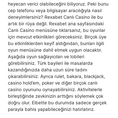
heyecan verici olabileceğini biliyoruz. Peki bunu
cep telefonu veya bilgisayar aracılığıyla nasıl
deneyimlersiniz? Rexabet Canlı Casino ile bu
artık bir rüya değil. Rexabet ana sayfasındaki
Canlı Casino menüsüne tıklarsanız, bu oyunlar
için mevcut etkinlikleri göreceksiniz. Birçok üye
bu etkinliklerden keyif aldığından, bunları ilgili
oyun menüsüne dahil etmek uygun olacaktır.
Aşağıda oyun sağlayıcıları ve lobileri
görebilirsiniz. Türk bayileri ile masalarda
kazandığınızda daha uzun süre tadını
çıkarabilirsiniz. Ayrıca rulet, bakara, blackjack,
casino hold’em, poker ve diğer birçok canlı
casino oyununu oynayabilirsiniz. Aktivitelerle
birleştiğinde zevkinizin arttığını söylemek çok
doğru olur. Elbette bu durumda sadece gerçek
parayla bahis yapabileceğinizi hatırlatırız.