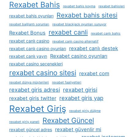
Rexabet Bahis
rexabet bahis koyma
rexabet bahisleri
Rexabet bahis sitesi
rexabet bahis oyunları
rexabet bağlantı sorunları
rexabet blackjack oyunları sunuyor
rexabet canli
Rexabet Bonus
rexabet canlı bahis
rexabet canlı casino
rexabet canlı casino alternatif
rexabet canlı destek
rexabet canlı casino oyunları
Rexabet casino oyunları
rexabet canlı yayın
rexabet casino seçenekleri
rexabet casino sitesi
rexabet com
rexabet dünya müşterileri
rexabet faaliyetleri
rexabet giris adresi
rexabet girisi
rexabet giris yap
rexabet giris twitter
Rexabet Giriş
rexabet giriş düğme
Rexabet Güncel
rexabet giriş paneli
rexabet güvenlir mi
rexabet güncel adres