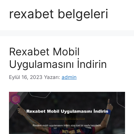
rexabet belgeleri
Rexabet Mobil
Uygulamasını İndirin
Eylül 16, 2023
Yazarı:
admin