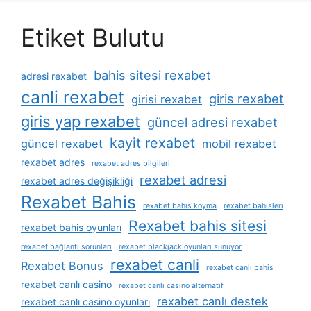
Etiket Bulutu
bahis sitesi rexabet
adresi rexabet
canli rexabet
giris rexabet
girisi rexabet
giris yap rexabet
güncel adresi rexabet
kayit rexabet
güncel rexabet
mobil rexabet
rexabet adres
rexabet adres bilgileri
rexabet adresi
rexabet adres değişikliği
Rexabet Bahis
rexabet bahis koyma
rexabet bahisleri
Rexabet bahis sitesi
rexabet bahis oyunları
rexabet bağlantı sorunları
rexabet blackjack oyunları sunuyor
rexabet canli
Rexabet Bonus
rexabet canlı bahis
rexabet canlı casino
rexabet canlı casino alternatif
rexabet canlı destek
rexabet canlı casino oyunları