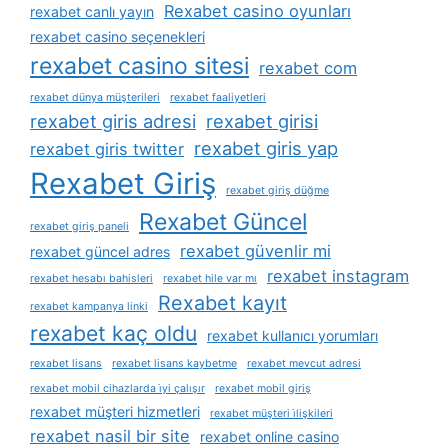
Rexabet casino oyunları
rexabet canlı yayın
rexabet casino seçenekleri
rexabet casino sitesi
rexabet com
rexabet dünya müşterileri
rexabet faaliyetleri
rexabet giris adresi
rexabet girisi
rexabet giris yap
rexabet giris twitter
Rexabet Giriş
rexabet giriş düğme
Rexabet Güncel
rexabet giriş paneli
rexabet güvenlir mi
rexabet güncel adres
rexabet instagram
rexabet hesabı bahisleri
rexabet hile var mı
Rexabet kayıt
rexabet kampanya linki
rexabet kaç oldu
rexabet kullanıcı yorumları
rexabet lisans
rexabet lisans kaybetme
rexabet mevcut adresi
rexabet mobil cihazlarda i̇yi çalışır
rexabet mobil giriş
rexabet müşteri hizmetleri
rexabet müşteri i̇lişkileri
rexabet nasil bir site
rexabet online casino