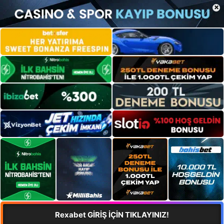
×
Rexabet GİRİŞ İÇİN TIKLAYINIZ!