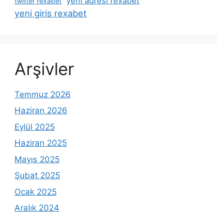
yeni adresi rexabet
twitter rexabet
yeni giris rexabet
Arşivler
Temmuz 2026
Haziran 2026
Eylül 2025
Haziran 2025
Mayıs 2025
Şubat 2025
Ocak 2025
Aralık 2024