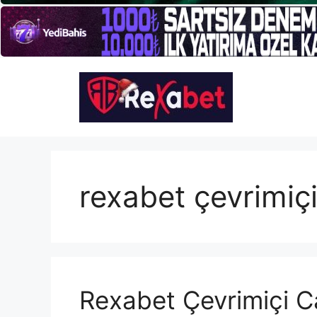
İçeriğe
atla
rexabet çevrimiçi
Rexabet Çevrimiçi C