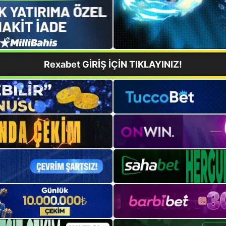
Rexabet GİRİŞ İÇİN TIKLAYINIZ!