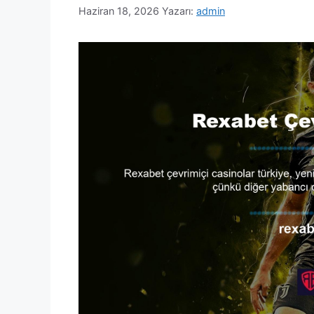
Haziran 18, 2026
Yazarı:
admin