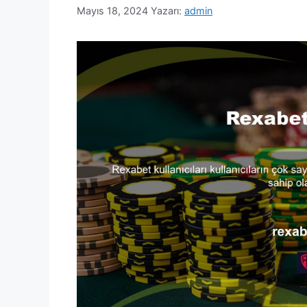
Mayıs 18, 2024
Yazarı:
admin