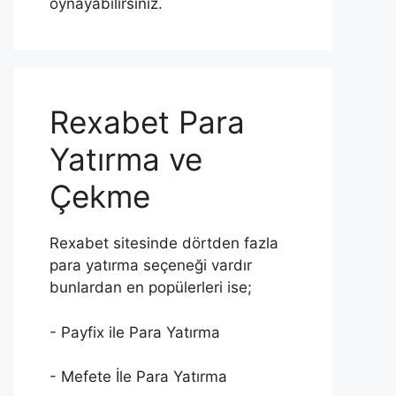
oynayabilirsiniz.
Rexabet Para
Yatırma ve
Çekme
Rexabet sitesinde dörtden fazla
para yatırma seçeneği vardır
bunlardan en popülerleri ise;
- Payfix ile Para Yatırma
- Mefete İle Para Yatırma