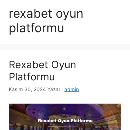
rexabet oyun
platformu
Rexabet Oyun
Platformu
Kasım 30, 2024
Yazarı:
admin