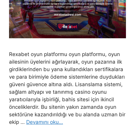
Rexabet oyun platformu oyun platformu, oyun
ailesinin üyelerini ağırlayarak, oyun pazarına ilk
girdiklerinden bu yana kullandıkları sertifikalara
ve para birimiyle ödeme sistemlerine duydukları
güveni güvence altına aldı. Lisanslama sistemi,
sağlam altyapı ve tanınmış casino oyunu
yaratıcılarıyla işbirliği, bahis sitesi için ikincil
önceliklerdir. Bu sitenin yakın zamanda oyun
sektörüne kazandırıldığı ve bu alanda uzman bir
ekip …
Devamını oku…