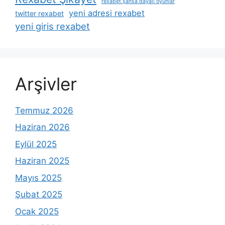
rexabet şansa dayalı oyunlar
yeni adresi rexabet
twitter rexabet
yeni giris rexabet
Arşivler
Temmuz 2026
Haziran 2026
Eylül 2025
Haziran 2025
Mayıs 2025
Şubat 2025
Ocak 2025