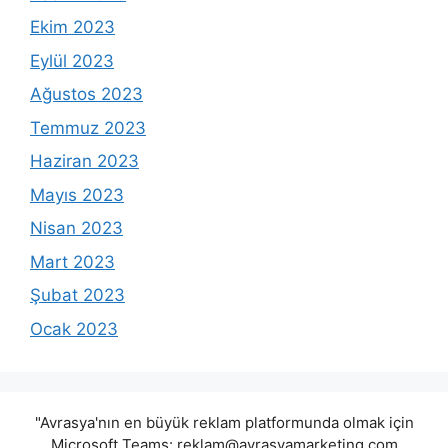
Ekim 2023
Eylül 2023
Ağustos 2023
Temmuz 2023
Haziran 2023
Mayıs 2023
Nisan 2023
Mart 2023
Şubat 2023
Ocak 2023
"Avrasya'nın en büyük reklam platformunda olmak için
Microsoft Teams:
reklam@avrasyamarketing.com