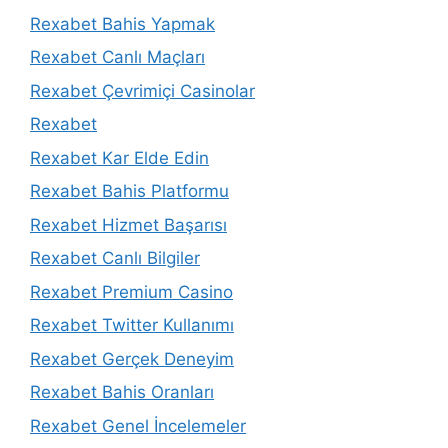
Rexabet Bahis Yapmak
Rexabet Canlı Maçları
Rexabet Çevrimiçi Casinolar
Rexabet
Rexabet Kar Elde Edin
Rexabet Bahis Platformu
Rexabet Hizmet Başarısı
Rexabet Canlı Bilgiler
Rexabet Premium Casino
Rexabet Twitter Kullanımı
Rexabet Gerçek Deneyim
Rexabet Bahis Oranları
Rexabet Genel İncelemeler