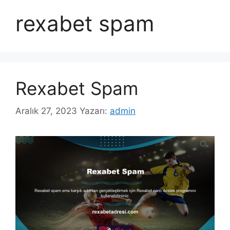
rexabet spam
Rexabet Spam
Aralık 27, 2023
Yazarı:
admin