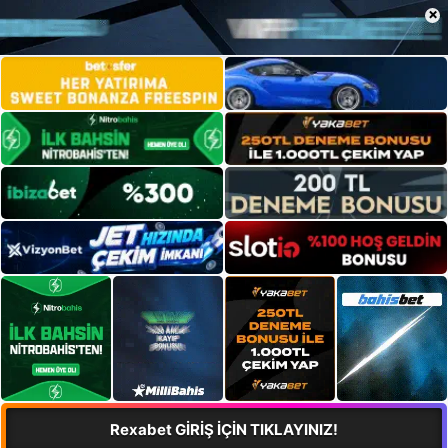
×
Rexabet GİRİŞ İÇİN TIKLAYINIZ!