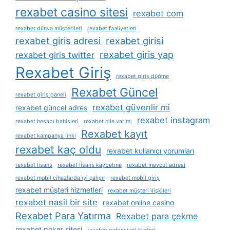
rexabet casino sitesi
rexabet com
rexabet dünya müşterileri
rexabet faaliyetleri
rexabet giris adresi
rexabet girisi
rexabet giris yap
rexabet giris twitter
Rexabet Giriş
rexabet giriş düğme
Rexabet Güncel
rexabet giriş paneli
rexabet güvenlir mi
rexabet güncel adres
rexabet instagram
rexabet hesabı bahisleri
rexabet hile var mı
Rexabet kayıt
rexabet kampanya linki
rexabet kaç oldu
rexabet kullanıcı yorumları
rexabet lisans
rexabet lisans kaybetme
rexabet mevcut adresi
rexabet mobil cihazlarda i̇yi çalışır
rexabet mobil giriş
rexabet müşteri hizmetleri
rexabet müşteri i̇lişkileri
rexabet nasil bir site
rexabet online casino
Rexabet Para Yatırma
Rexabet para çekme
rexabet poker sitesi