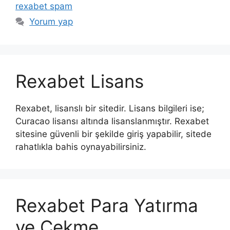
rexabet spam
Yorum yap
Rexabet Lisans
Rexabet, lisanslı bir sitedir. Lisans bilgileri ise;
Curacao lisansı altında lisanslanmıştır. Rexabet
sitesine güvenli bir şekilde giriş yapabilir, sitede
rahatlıkla bahis oynayabilirsiniz.
Rexabet Para Yatırma
ve Çekme