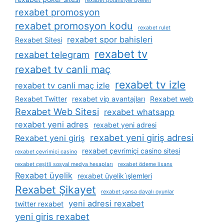
rexabet potansiyel üyeleri
rexabet promosyon
rexabet promosyon kodu
rexabet rulet
rexabet spor bahisleri
Rexabet Sitesi
rexabet tv
rexabet telegram
rexabet tv canli maç
rexabet tv izle
rexabet tv canli maç izle
Rexabet Twitter
rexabet vip avantajları
Rexabet web
Rexabet Web Sitesi
rexabet whatsapp
rexabet yeni adres
rexabet yeni adresi
rexabet yeni giriş adresi
Rexabet yeni giriş
rexabet çevrimiçi casino sitesi
rexabet çevrimiçi casino
rexabet çeşitli sosyal medya hesapları
rexabet ödeme lisans
Rexabet üyelik
rexabet üyelik i̇şlemleri
Rexabet Şikayet
rexabet şansa dayalı oyunlar
yeni adresi rexabet
twitter rexabet
yeni giris rexabet