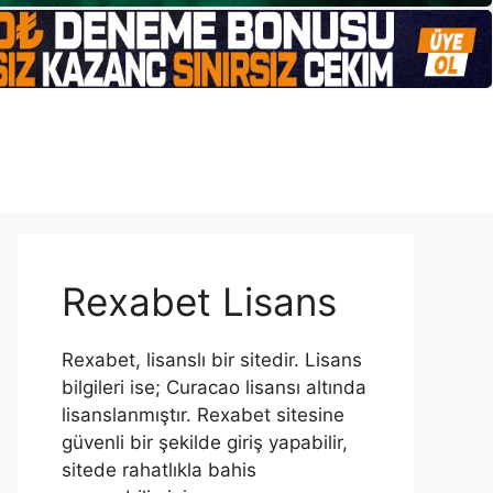
Rexabet Lisans
Rexabet, lisanslı bir sitedir. Lisans
bilgileri ise; Curacao lisansı altında
lisanslanmıştır. Rexabet sitesine
güvenli bir şekilde giriş yapabilir,
sitede rahatlıkla bahis