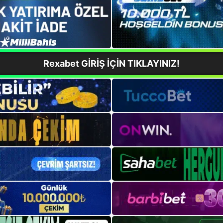
Rexabet GİRİŞ İÇİN TIKLAYINIZ!