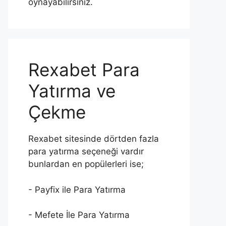
oynayabilirsiniz.
Rexabet Para
Yatırma ve
Çekme
Rexabet sitesinde dörtden fazla
para yatırma seçeneği vardır
bunlardan en popülerleri ise;
- Payfix ile Para Yatırma
- Mefete İle Para Yatırma